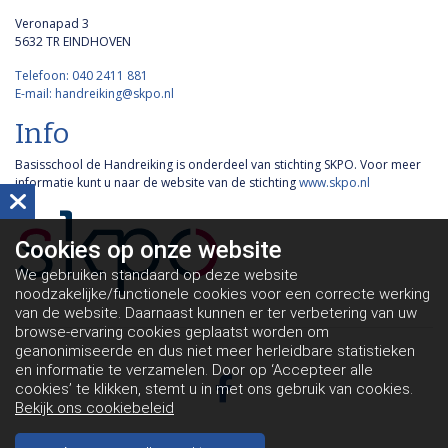
Veronapad 3
5632 TR EINDHOVEN
Telefoon: 040 2411 881
E-mail: handreiking@skpo.nl
Info
Basisschool de Handreiking is onderdeel van stichting SKPO. Voor meer
informatie kunt u naar de website van de stichting
www.skpo.nl
Cookies op
onze website
We gebruiken standaard op deze website
noodzakelijke/functionele cookies voor een correcte werking
van de website. Daarnaast kunnen er ter verbetering van uw
browse-ervaring cookies geplaatst worden om
geanonimiseerde en dus niet meer herleidbare statistieken
en informatie te verzamelen. Door op ‘Accepteer alle
cookies’ te klikken, stemt u in met ons gebruik van cookies.
Bekijk ons cookiebeleid