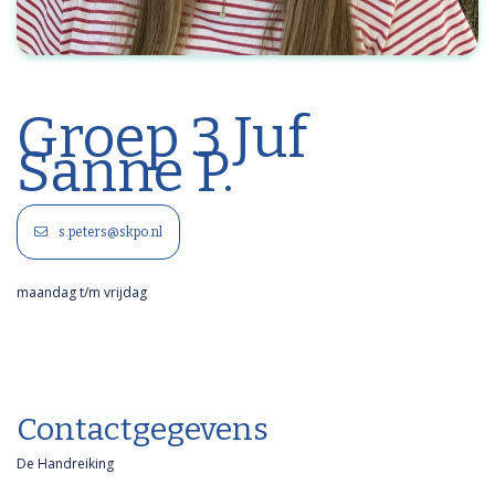
Groep 3 Juf
Sanne P.
s.peters@skpo.nl
maandag t/m vrijdag
Contactgegevens
De Handreiking