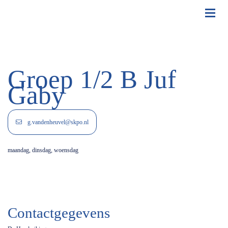
Groep 1/2 B Juf
Gaby
g.vandenheuvel@skpo.nl
maandag, dinsdag, woensdag
Contactgegevens