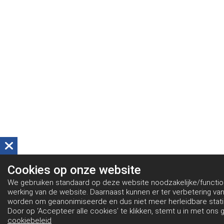
Cookies op
onze website
We gebruiken standaard op deze website noodzakelijke/functio
werking van de website. Daarnaast kunnen er ter verbetering va
worden om geanonimiseerde en dus niet meer herleidbare statis
Door op ‘Accepteer alle cookies’ te klikken, stemt u in met ons 
cookiebeleid